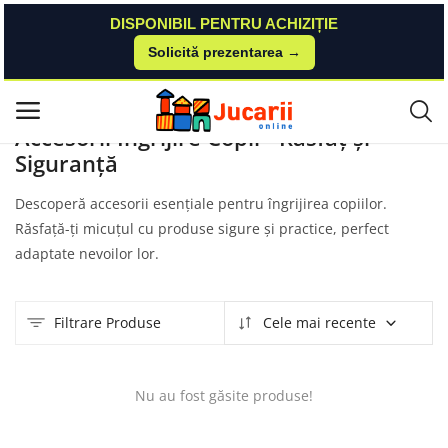
DISPONIBIL PENTRU ACHIZIȚIE
Solicită prezentarea →
Acasă
Produse
Ookee
Accesorii Ingrijire Copii
Meniu principal
Accesorii Ingrijire Copii - Răsfăț și
Siguranță
Categorii
Descoperă accesorii esențiale pentru îngrijirea copiilor.
Acasă
Răsfață-ți micuțul cu produse sigure și practice, perfect
adaptate nevoilor lor.
Listă de dorințe
Contact
Filtrare Produse
Cele mai recente
Blog
Nu au fost găsite produse!
Autentificare