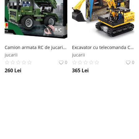
Înregistrare
Camion armata RC de jucarie cu telecomanda si lansator de rachete 2 in 1, QIHUI, set constructie din 364 piese QIHUI
Excavator cu telecomanda CADA, set constructie din 544 piese, functii mobile mecanice, rotatie 360 grade, 400mAh Double Eagle
jucarii
jucarii
0
0
260
Lei
365
Lei