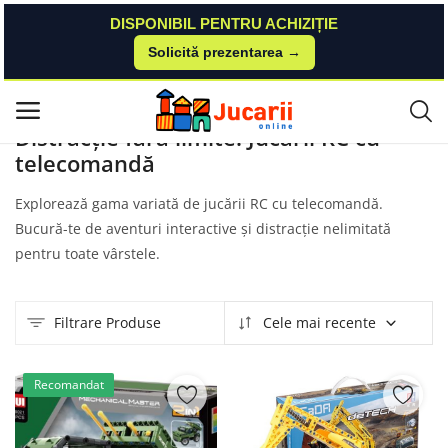
DISPONIBIL PENTRU ACHIZIȚIE
Solicită prezentarea →
Acasă
Produse
KinderAuto
Jucarii Rc Cu Telecomanda
Meniu principal
Distracție fără limite: Jucării RC cu
telecomandă
Categorii
Explorează gama variată de jucării RC cu telecomandă.
Acasă
Bucură-te de aventuri interactive și distracție nelimitată
pentru toate vârstele.
Listă de dorințe
Contact
Filtrare Produse
Cele mai recente
Blog
Recomandat
Autentificare