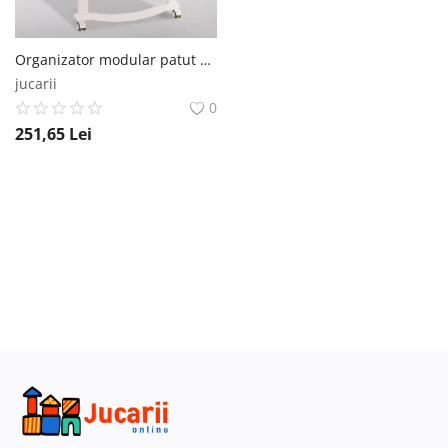
Organizator modular patut 50x58 cm, Bleu Empria®
jucarii
0
251,65
Lei