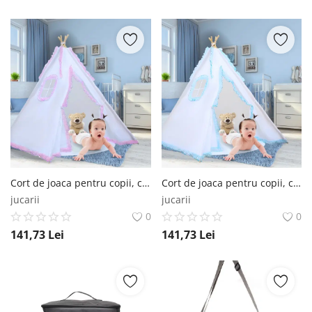
Cort de joaca pentru copii, cort teepee, stil indian, Empria, 110x110x110 cm, Alb Roz Empria®
Cort de joaca pentru copii, cort teepee, stil indian, Empria, 110x110x110 cm, Diverse culori Empria®
jucarii
jucarii
0
0
141,73
Lei
141,73
Lei