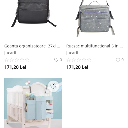
Geanta organizatoare, 37x18x31 cm, Negru Empria®
Rucsac multifunctional 5 in 1 geanta bebe, 37x18x31 cm, Diverse culori Empria®
jucarii
jucarii
0
0
171,20
Lei
171,20
Lei