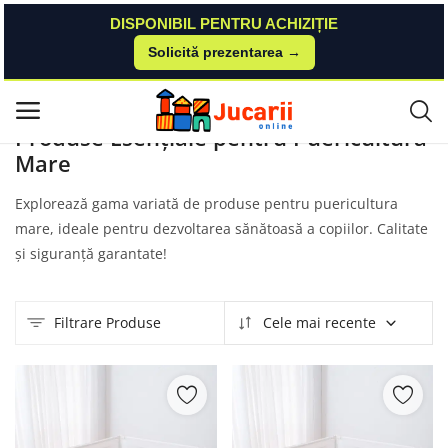
DISPONIBIL PENTRU ACHIZIȚIE
Solicită prezentarea →
Acasă
Produse
Buy4Baby
Puericultura Mare
Meniu principal
Produse Esențiale pentru Puericultura
Mare
Categorii
Explorează gama variată de produse pentru puericultura
Acasă
mare, ideale pentru dezvoltarea sănătoasă a copiilor. Calitate
și siguranță garantate!
Listă de dorințe
Contact
Filtrare Produse
Cele mai recente
Blog
Autentificare