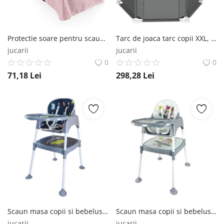
Protectie soare pentru scaun auto 0-13 kg, Roz BabyJem
Tarc de joaca tarc copii XXL, cu fermoar, Empria, Gri Empria®
jucarii
jucarii
0
0
71,18
Lei
298,28
Lei
Scaun masa copii si bebelusi, Empria, 3 in 1, multifunctional, transformabil in scaunel si masuta, Diverse modele Empria®
Scaun masa copii si bebelusi, Empria, 3 in 1, multifunctional, transformabil in scaunel si masuta, Aviator Empria®
jucarii
jucarii