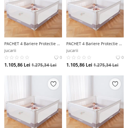
Înregistrare
PACHET 4 Bariere Protectie Pat 140x200 cm, Transformabile in Tarc de joaca Empria®
PACHET 4 Bariere Protectie Pat 200x200 cm, Transformabile in Tarc de joaca Empria®
jucarii
jucarii
0
0
1.105,86
Lei
1.105,86
Lei
1.275,34
Lei
1.275,34
Lei