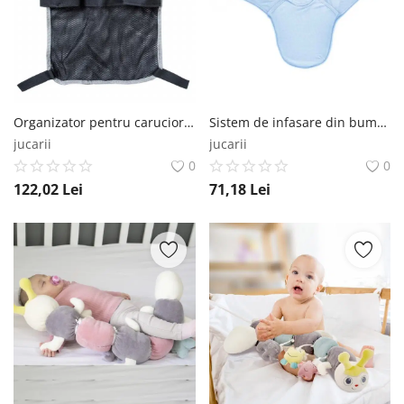
Organizator pentru carucior BabyJem BabyJem
Sistem de infasare din bumbac 0-3 luni BabyJem Swaddle, Bleu BabyJem
jucarii
jucarii
0
0
122,02
Lei
71,18
Lei