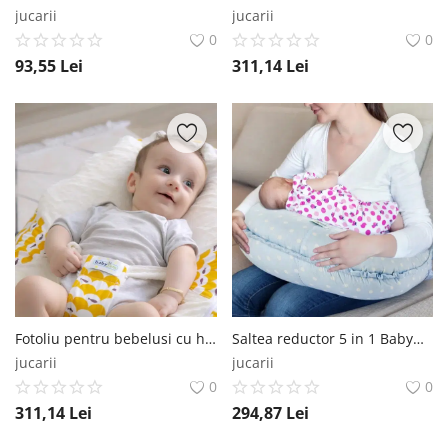
jucarii
jucarii
0
0
93,55
Lei
311,14
Lei
Fotoliu pentru bebelusi cu ham de siguranta Baby Bean Bed, Diverse culori BabyJem
Saltea reductor 5 in 1 BabyNest Cushion, Bleu BabyJem
jucarii
jucarii
0
0
311,14
Lei
294,87
Lei