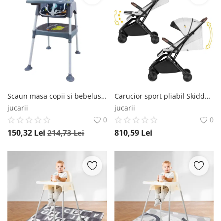
Scaun masa copii si bebelusi, Empria, 3 in 1, multifunctional, transformabil in scaunel si masuta, Astro Dino Empria®
Carucior sport pliabil Skiddou Espoo Normandic Dream, ultracompact pentru calatorii, Gri Skiddou
jucarii
jucarii
0
0
150,32
Lei
810,59
Lei
214,73
Lei