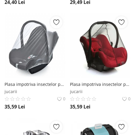
24,40
Lei
29,49
Lei
Plasa impotriva insectelor pentru scaun auto 0-13 kg BabyJem, Alb BabyJem
Plasa impotriva insectelor pentru scaun auto 0-13 kg BabyJem, Diverse culori BabyJem
jucarii
jucarii
0
0
35,59
Lei
35,59
Lei