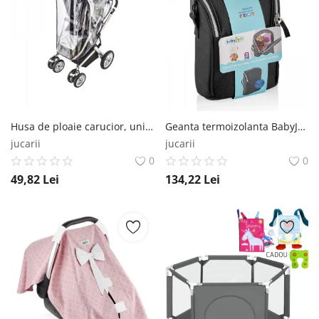
Husa de ploaie carucior, universala, BabyJem BabyJem
Geanta termoizolanta BabyJem Handy Travel Black BabyJem
jucarii
jucarii
0
0
49,82
Lei
134,22
Lei