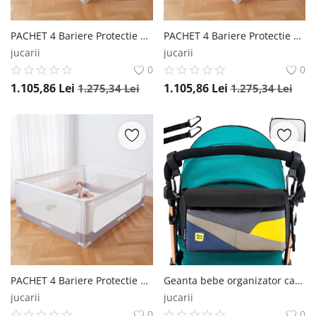
PACHET 4 Bariere Protectie Pat 180x200 cm, Transformabile in Tarc de joaca Empria®
PACHET 4 Bariere Protectie Pat 160x200 cm, Transformabile in Tarc de joaca Empria®
jucarii
jucarii
0
0
1.105,86
Lei
1.105,86
Lei
1.275,34
Lei
1.275,34
Lei
PACHET 4 Bariere Protectie Pat 150x200 cm, Transformabile in Tarc de joaca Empria®
Geanta bebe organizator carucior bebelusi, 36x21x11 cm Empria®
jucarii
jucarii
0
0