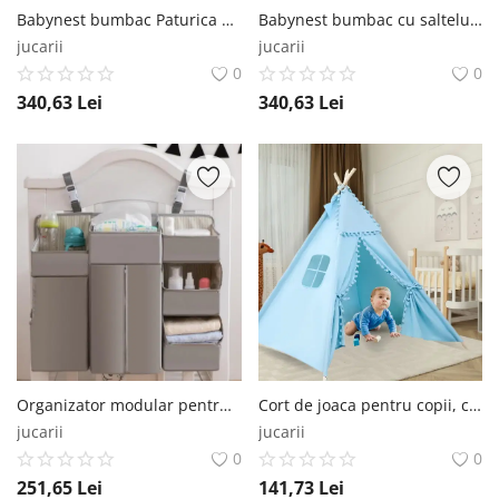
Babynest bumbac Paturica Fermecata, Curcubeu Paturica Fermecata
Babynest bumbac cu salteluta suplimentara inclusa Paturica Fermecata, Diverse modele Paturica Fermecata
jucarii
jucarii
0
0
340,63
Lei
340,63
Lei
Organizator modular pentru patut, 50x58 cm, Diverse culori Empria®
Cort de joaca pentru copii, cort teepee, stil indian, Empria, 110x110x110 cm, Bleu Empria®
jucarii
jucarii
0
0
251,65
Lei
141,73
Lei