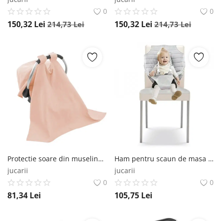
0
0
150,32
Lei
150,32
Lei
214,73
Lei
214,73
Lei
Protectie soare din muselina pentru carucior, BabyJem, 90x110 cm, Somon BabyJem
Ham pentru scaun de masa BabyJem BabyJem
jucarii
jucarii
0
0
81,34
Lei
105,75
Lei