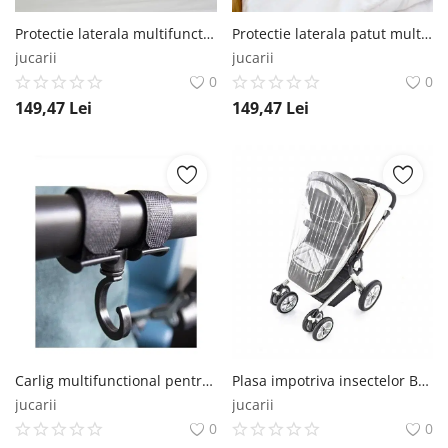
Protectie laterala multifunctionala cu jucarii din plus BabyJem Caterpilar, Roz BabyJem
Protectie laterala patut multifunctionala cu jucarii din plus BabyJem Caterpilar, Diverse culori BabyJem
jucarii
jucarii
0
0
149,47
Lei
149,47
Lei
Carlig multifunctional pentru carut BabyJem BabyJem
Plasa impotriva insectelor BabyJem, Alb BabyJem
jucarii
jucarii
0
0