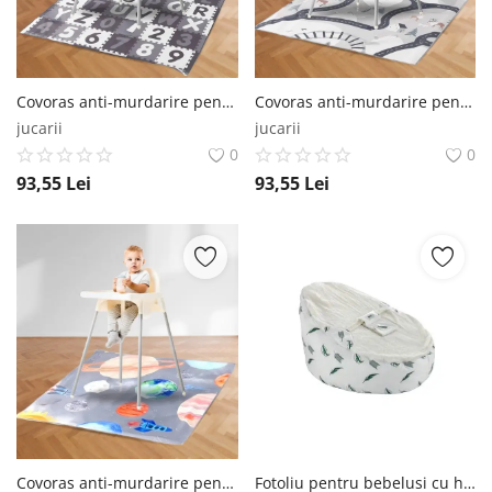
Covoras anti-murdarire pentru scaunul de masa bebe, impermeabil, lavabil, antiderapant, Litere si Cifre Empria®
Covoras anti-murdarire pentru scaunul de masa bebe, impermeabil, lavabil, antiderapant, Oras Empria®
jucarii
jucarii
0
0
93,55
Lei
93,55
Lei
Covoras anti-murdarire pentru scaunul de masa bebe, impermeabil, lavabil, antiderapant, Diverse modele Empria®
Fotoliu pentru bebelusi cu ham de siguranta Baby Bean Bed, Alb BabyJem