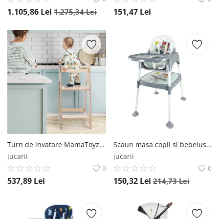
1.105,86
Lei
151,47
Lei
1.275,34
Lei
Turn de invatare MamaToyz Learning Tower din lemn, Catelus MamaToyz
Scaun masa copii si bebelusi, Empria, 3 in 1, multifunctional, transformabil in scaunel si masuta, Diverse modele Empria®
jucarii
jucarii
0
0
537,89
Lei
150,32
Lei
214,73
Lei