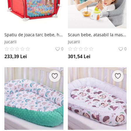
Spatiu de joaca tarc bebe, hexagonal, Empria, Rosu Empria®
Scaun bebe, atasabil la masa, portabil, Empria, Gri Empria®
jucarii
jucarii
0
0
233,39
Lei
301,54
Lei