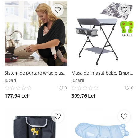
Sistem de purtare wrap elastic pentru bebelusi BabyJem, Negru BabyJem
Masa de infasat bebe, Empria, multifunctionala, pliabila, 2 cosuri depozitare, 77x62 cm Empria®
jucarii
jucarii
0
0
177,94
Lei
399,76
Lei