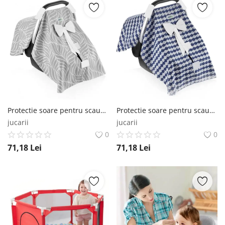
Protectie soare pentru scaun auto 0-13 kg, Gri BabyJem
Protectie soare pentru scaun auto 0-13 kg, Diverse culori BabyJem
jucarii
jucarii
0
0
71,18
Lei
71,18
Lei