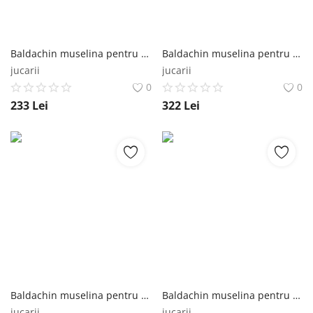
Baldachin muselina pentru pat tip casuta, Little Amy, Verde, 300 cm Little Amy
Baldachin muselina pentru pat tip casuta, Little Amy, Galben, 450 cm Little Amy
jucarii
jucarii
0
0
233
Lei
322
Lei
Baldachin muselina pentru pat tip casuta, Little Amy, Galben, 430 cm Little Amy
Baldachin muselina pentru pat tip casuta, Little Amy, Galben, 400 cm Little Amy
jucarii
jucarii