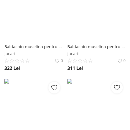
Baldachin muselina pentru pat tip casuta, Little Amy, Roz, 450 cm Little Amy
Baldachin muselina pentru pat tip casuta, Little Amy, Roz, 430 cm Little Amy
jucarii
jucarii
0
0
322
Lei
311
Lei