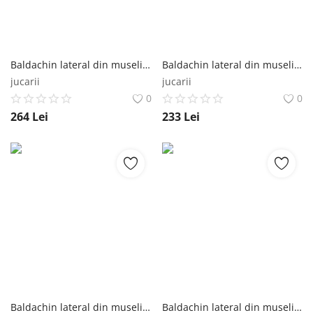
Baldachin lateral din muselina pentru pat tip casuta, Little Amy, Camel, 180x155 cm Little Amy
Baldachin lateral din muselina pentru pat tip casuta, Little Amy, Camel, 160x155 cm Little Amy
jucarii
jucarii
0
0
264
Lei
233
Lei
Baldachin lateral din muselina pentru pat tip casuta, Little Amy, Camel, 140x155 cm Little Amy
Baldachin lateral din muselina pentru pat tip casuta, Little Amy, Bej, 200x155 cm Little Amy