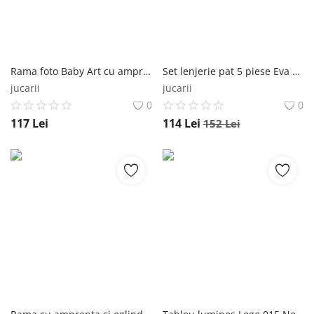
Rama foto Baby Art cu amprenta My Baby Style grey Baby Art
Set lenjerie pat 5 piese Eva bumbac ranforce Little Bear Grey LORELLI
jucarii
jucarii
0
0
117
Lei
114
Lei
152
Lei