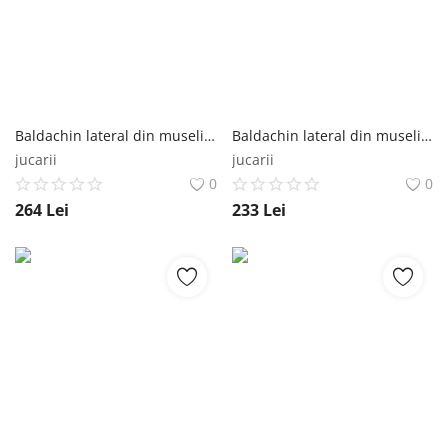
Baldachin lateral din muselina pentru pat tip casuta, Little Amy, Crem, 180x155 cm Little Amy
Baldachin lateral din muselina pentru pat tip casuta, Little Amy, Crem, 160x155 cm Little Amy
jucarii
jucarii
0
0
264
Lei
233
Lei