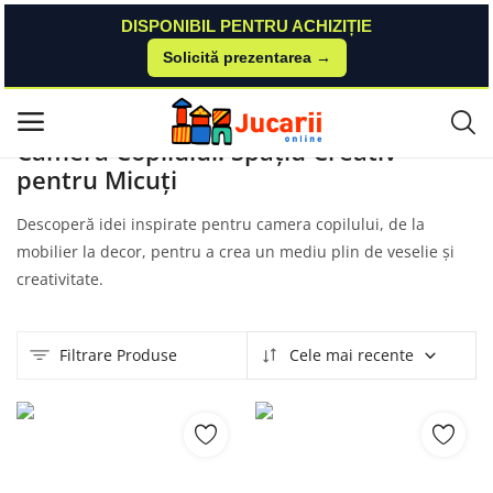
DISPONIBIL PENTRU ACHIZIȚIE
Solicită prezentarea →
Acasă
Produse
Nichiduta
Camera Copilului
Meniu principal
Camera Copilului: Spațiu Creativ
pentru Micuți
Categorii
Descoperă idei inspirate pentru camera copilului, de la
Acasă
mobilier la decor, pentru a crea un mediu plin de veselie și
creativitate.
Listă de dorințe
Contact
Filtrare Produse
Cele mai recente
Blog
Autentificare