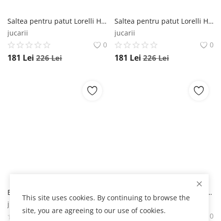
Saltea pentru patut Lorelli Havana Grey Sky 110x62x10 cm cocos si spuma elastica LORELLI
Saltea pentru patut Lorelli Havana Pink Ballerina Bear 110x62x10 cm cocos si spuma elastica LORELLI
jucarii
jucarii
0
0
181
Lei
181
Lei
226
Lei
226
Lei
Baldachin pentru copii Girabrilla Tenda dei Sogni cu lumini LED si tulle colorat Nice
Scutec pled muselina 80x80 cm Rose with Stars LORELLI
This site uses cookies. By continuing to browse the
jucarii
jucarii
site, you are agreeing to our use of cookies.
0
0