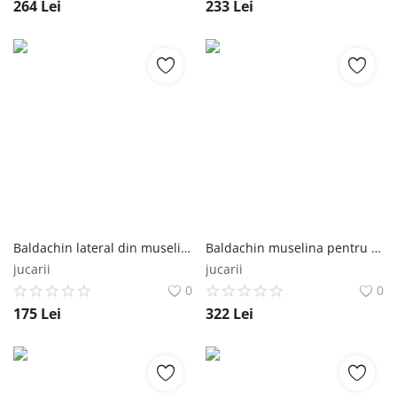
264
Lei
233
Lei
Baldachin lateral din muselina pentru pat tip casuta, Little Amy, Alb, 140x155 cm Little Amy
Baldachin muselina pentru pat tip casuta, Little Amy, Verde, 450 cm Little Amy
jucarii
jucarii
0
0
175
Lei
322
Lei