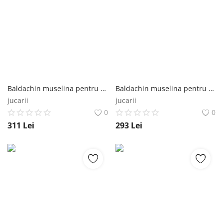
Baldachin muselina pentru pat tip casuta, Little Amy, Verde, 430 cm Little Amy
Baldachin muselina pentru pat tip casuta, Little Amy, Verde, 400 cm Little Amy
jucarii
jucarii
0
0
311
Lei
293
Lei