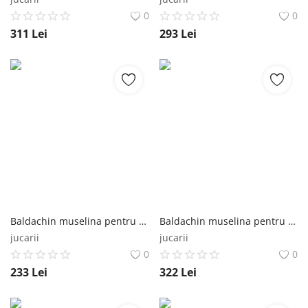
0
0
311
Lei
293
Lei
Baldachin muselina pentru pat tip casuta, Little Amy, Galben, 300 cm Little Amy
Baldachin muselina pentru pat tip casuta, Little Amy, Camel, 450 cm Little Amy
jucarii
jucarii
0
0
233
Lei
322
Lei