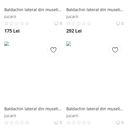
Baldachin lateral din muselina pentru pat tip casuta, Little Amy, Crem, 140x155 cm Little Amy
Baldachin lateral din muselina pentru pat tip casuta, Little Amy, Alb, 200x155 cm Little Amy
jucarii
jucarii
0
0
175
Lei
292
Lei
Baldachin lateral din muselina pentru pat tip casuta, Little Amy, Alb, 180x155 cm Little Amy
Baldachin lateral din muselina pentru pat tip casuta, Little Amy, Alb, 160x155 cm Little Amy
jucarii
jucarii
0
0