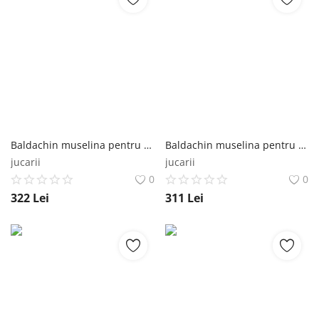
Baldachin muselina pentru pat tip casuta, Little Amy, Mov deschis, 450 cm Little Amy
Baldachin muselina pentru pat tip casuta, Little Amy, Mov deschis, 430 cm Little Amy
jucarii
jucarii
0
0
322
Lei
311
Lei