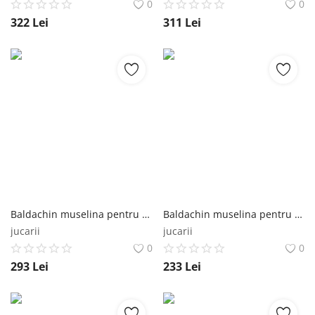
0
0
322
Lei
311
Lei
Baldachin muselina pentru pat tip casuta, Little Amy, Somon, 400 cm Little Amy
Baldachin muselina pentru pat tip casuta, Little Amy, Somon, 300 cm Little Amy
jucarii
jucarii
0
0
293
Lei
233
Lei