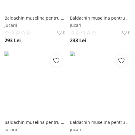
Baldachin muselina pentru pat tip casuta, Little Amy, Roz, 400 cm Little Amy
Baldachin muselina pentru pat tip casuta, Little Amy, Roz, 300 cm Little Amy
jucarii
jucarii
0
0
293
Lei
233
Lei
Baldachin muselina pentru pat tip casuta, Little Amy, Somon, 450 cm Little Amy
Baldachin muselina pentru pat tip casuta, Little Amy, Somon, 430 cm Little Amy
jucarii
jucarii