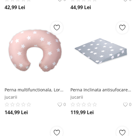
42,99
Lei
44,99
Lei
Perna multifunctionala, Lorelli Happy, 140 cm, husa detasabila, Stars Pale Blush Lorelli
Perna Inclinata antisufocare, Lorelli Air Comfort, 60 X 45 X 9 cm, husa detasabila si lavabila, Blue Grey Mist Lorelli
jucarii
jucarii
0
0
144,99
Lei
119,99
Lei