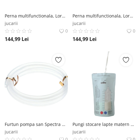
Perna multifunctionala, Lorelli Happy, 140 cm, husa detasabila, Stars Blue Grey Mist Lorelli
Perna multifunctionala, Lorelli Happy, 140 cm, husa detasabila, Stars Grey Lorelli
jucarii
jucarii
0
0
144,99
Lei
144,99
Lei
Furtun pompa san Spectra Spectra
Pungi stocare lapte matern cu fermoar Spectra, 30 buc Spectra
jucarii
jucarii
0
0