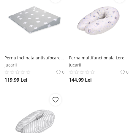
Perna inclinata antisufocare, Lorelli Air Comfort, 60 X 45 X 9 cm, husa detasabila si lavabila, Grey Stars Lorelli
Perna multifunctionala Lorelli, Bumbac Ranforce, Blue Aeroplane Lorelli
jucarii
jucarii
0
0
119,99
Lei
144,99
Lei