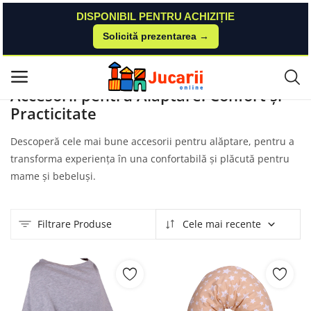
DISPONIBIL PENTRU ACHIZIȚIE
Solicită prezentarea →
Acasă
Produse
Noriel
Accesorii Alaptare
Meniu principal
Accesorii pentru Alăptare: Confort și
Practicitate
Categorii
Descoperă cele mai bune accesorii pentru alăptare, pentru a
Acasă
transforma experiența în una confortabilă și plăcută pentru
mame și bebeluși.
Listă de dorințe
Contact
Filtrare Produse
Cele mai recente
Blog
Autentificare