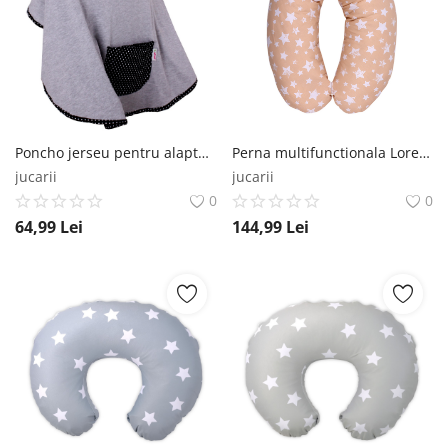
Înregistrare
Poncho jerseu pentru alaptare cu buline Minene, Gri Minene
Perna multifunctionala Lorelli, Bumbac Ranforce, Little Stars, Bej Lorelli
jucarii
jucarii
0
0
64,99
Lei
144,99
Lei