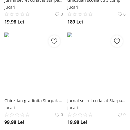
Jurnal secret cu lacat Starpak Cute Kitty Starpak
Ghiozdan scoala cu 3 compartimente Starpak Cute Kitty Starpak
jucarii
jucarii
0
0
19,98
Lei
189
Lei
Ghiozdan gradinita Starpak Iepuras Starpak
Jurnal secret cu lacat Starpak Koala Starpak
jucarii
jucarii
0
0
99,98
Lei
19,98
Lei