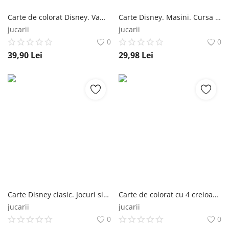
Carte de colorat Disney. Vampirina. Coloram cu Vampirina contine 4 creioane cerate Editura Litera
Carte Disney. Masini. Cursa pe gheata Editura Litera
jucarii
jucarii
0
0
39,90
Lei
29,98
Lei
Carte Disney clasic. Jocuri si activitati cu autocolante Editura Litera
Carte de colorat cu 4 creioane cerate. Disney Marvel. Paienjenelul si prietenii lui uimitori Editura Litera
jucarii
jucarii
0
0