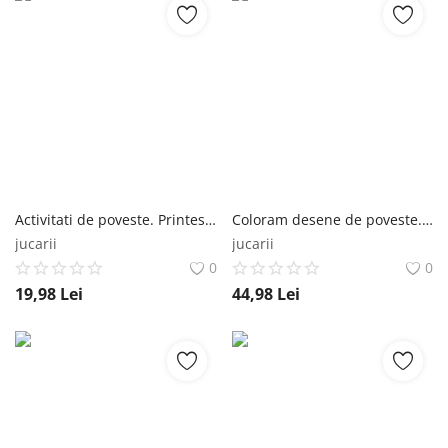
Activitati de poveste. Printesa si broscoiul. Carte cu autocolante Editura Litera
Coloram desene de poveste. Carte de colorat cu 4 creioane cerate Editura Litera
jucarii
jucarii
0
0
19,98
Lei
44,98
Lei