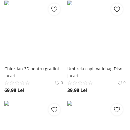
Ghiozdan 3D pentru gradinita Vadobag Sonic Prime Simply Special 32 x 26 x 11 cm Vadobag
Umbrela copii Vadobag Disney Stitch Aloha 60x71 cm Vadobag
jucarii
jucarii
0
0
69,98
Lei
39,98
Lei