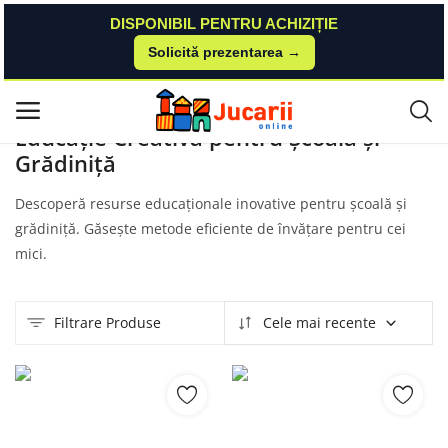
DISPONIBIL PENTRU ACHIZIȚIE
Solicită prezentarea →
Acasă
Produse
Hippoland
Scoala Si Gradinita
Meniu principal
Educație Creativă pentru Școală și
Grădiniță
Categorii
Descoperă resurse educaționale inovative pentru școală și
Acasă
grădiniță. Găsește metode eficiente de învățare pentru cei
mici.
Listă de dorințe
Contact
Filtrare Produse
Cele mai recente
Blog
Autentificare