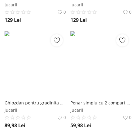
jucarii
jucarii
0
0
129
Lei
129
Lei
Ghiozdan pentru gradinita Vadobag Sonic Supreme Power 1 compartiment 29x23x8 cm Vadobag
Penar simplu cu 2 compartimente Vadobag Sonic Prime Supreme Power Vadobag
jucarii
jucarii
0
0
89,98
Lei
59,98
Lei