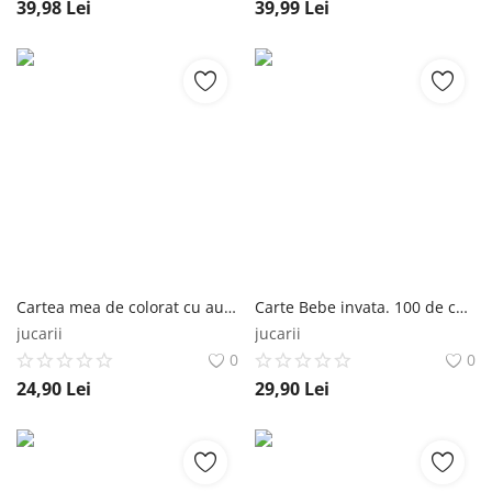
39,98
Lei
39,99
Lei
Cartea mea de colorat cu autocolante. Lipeste si coloreaza. Disney Dorinta Editura Litera
Carte Bebe invata. 100 de cuvinte. La ferma Editura Litera
jucarii
jucarii
0
0
24,90
Lei
29,90
Lei