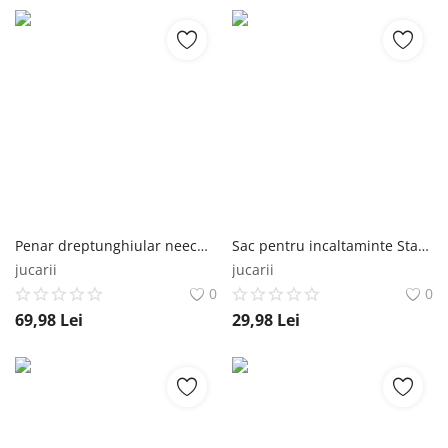
Penar dreptunghiular neechipat Starpak Koala Plush Starpak
Sac pentru incaltaminte Starpak Koala Starpak
jucarii
jucarii
0
0
69,98
Lei
29,98
Lei