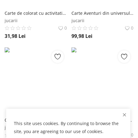
Carte de colorat cu activitati si abtibilduri Grafix Grafix
Carte Aventuri din universul Disney Junior Povesti de Aur Editura Litera
jucarii
jucarii
0
0
31,98
Lei
99,98
Lei
Carte Povestile de Aur ale Copilariei Tony Wolf Editura Litera
Carte Noaptea Dinaintea Craciunului Clement C Moore Editura Litera
This site uses cookies. By continuing to browse the
jucarii
jucarii
site, you are agreeing to our use of cookies.
0
0