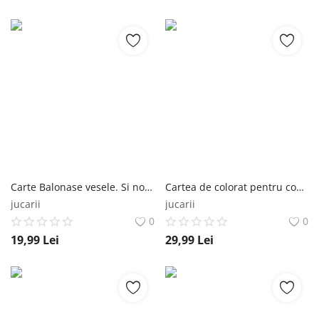
Carte Balonase vesele. Si noi putem sa organizam o petrecere! Editura Litera
Cartea de colorat pentru copii foarte mici. Animale Editura Litera
jucarii
jucarii
0
0
19,99
Lei
29,99
Lei