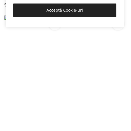
99
Lei
59,98
Lei
Acceptă Cookie-uri
Carte Catelusii Salveaza Craciunul Patrula Catelusilor Editura Litera
Carte Primele Mele Povesti de Noapte Buna My Little Pony Editura Litera
jucarii
jucarii
0
0
49,98
Lei
74,98
Lei