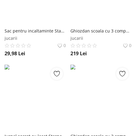
Sac pentru incaltaminte Starpak Dino Starpak
Ghiozdan scoala cu 3 compartimente Starpak Dino Starpak
jucarii
jucarii
0
0
29,98
Lei
219
Lei