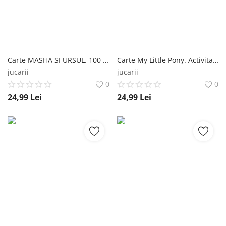
Carte MASHA SI URSUL. 100 de autocolante. Activitati distractive Editura Litera
Carte My Little Pony. Activitati distractive cu autocolante Editura Litera
jucarii
jucarii
0
0
24,99
Lei
24,99
Lei