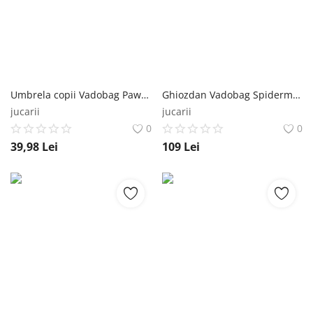
Umbrela copii Vadobag Paw Patrol Sunny Days Ahead 60x71 cm Vadobag
Ghiozdan Vadobag Spiderman Beyond Amazing 32x27x18 cm Vadobag
jucarii
jucarii
0
0
39,98
Lei
109
Lei