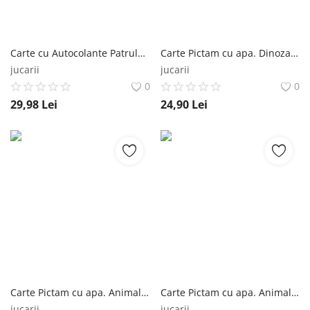
Carte cu Autocolante Patrula catelusilor. Aventuri in vacanta de iarna Editura Litera
Carte Pictam cu apa. Dinozauri Editura Litera
jucarii
jucarii
0
0
29,98
Lei
24,90
Lei
Carte Pictam cu apa. Animale salbatice Editura Litera
Carte Pictam cu apa. Animale domestice Editura Litera
jucarii
jucarii