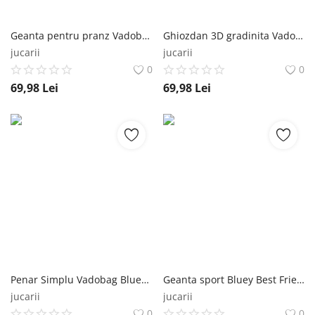
Geanta pentru pranz Vadobag Stitch Lunchtime 25x19x8 cm Vadobag
Ghiozdan 3D gradinita Vadobag Bluey Oh Happy Days 32x26x11cm Vadobag
jucarii
jucarii
0
0
69,98
Lei
69,98
Lei
Penar Simplu Vadobag Bluey Best Friends Fun Vadobag
Geanta sport Bluey Best Friends Fun 44x26x1 cm Vadobag
jucarii
jucarii
0
0