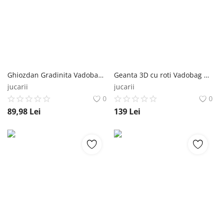
Înregistrare
Ghiozdan Gradinita Vadobag Stitch Fluffy Friends 32x26x11 cm Vadobag
Geanta 3D cu roti Vadobag Stitch Great Escapes 32x26x11 cm Vadobag
jucarii
jucarii
0
0
89,98
Lei
139
Lei