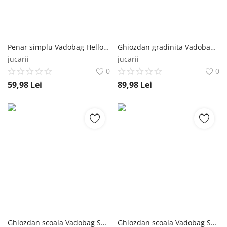
Penar simplu Vadobag Hello Kitty Follow The Rainbow 22 x 9 x 8 cm Vadobag
Ghiozdan gradinita Vadobag Hello Kitty Follow The Rainbow 29x23x8 cm Vadobag
jucarii
jucarii
0
0
59,98
Lei
89,98
Lei
Ghiozdan scoala Vadobag Spiderman Fight Evil 4 compartimente 35 x 27 x 14 cm Vadobag
Ghiozdan scoala Vadobag Sonic Supreme Power 4 compartimente 33x38x12 cm Vadobag