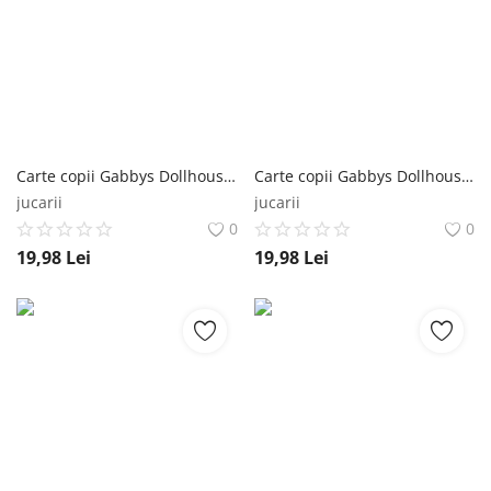
Carte copii Gabbys Dollhouse, Pisi Eroi in actiune Editura Litera
Carte copii Gabbys Dollhouse un cadou misterios Editura Litera
jucarii
jucarii
0
0
19,98
Lei
19,98
Lei