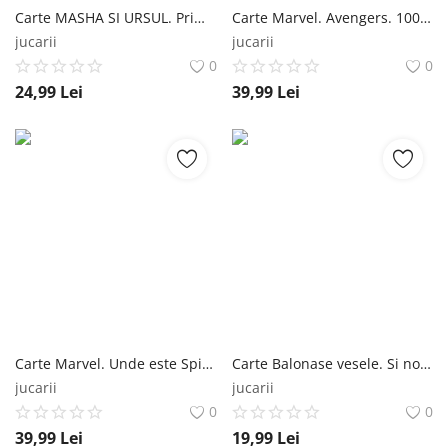
Carte MASHA SI URSUL. Primele mele activitati cu autocolante Editura Litera
Carte Marvel. Avengers. 1001 autocolante Editura Litera
jucarii
jucarii
0
0
24,99
Lei
39,99
Lei
Carte Marvel. Unde este Spider-man? Cauta-l si gaseste-l Editura Litera
Carte Balonase vesele. Si noi stim sa ne jucam cu animalutele! Editura Litera
jucarii
jucarii
0
0
39,99
Lei
19,99
Lei