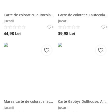
Carte de colorat cu autocolante, Disney Stitch, Aventuri Magice, Peste 50 de autocolante Editura Litera
Carte de colorat cu autocolante, Disney Clasic, Aventuri Magice, Peste 50 de autocolante Editura Litera
jucarii
jucarii
0
0
44,98
Lei
39,98
Lei
Marea carte de colorat si activitati Gabbys Dollhouse Editura Litera
Carte Gabbys Dollhouse, Alfabetul Editura Litera
jucarii
jucarii