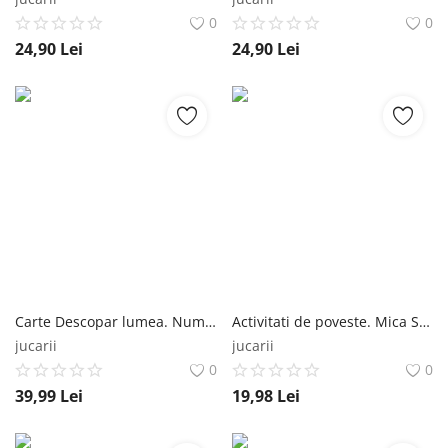
0
0
24,90
Lei
24,90
Lei
Carte Descopar lumea. Numerele de la 1 la 10 Editura Litera
Activitati de poveste. Mica Sirena. Carte cu autocolante Editura Litera
jucarii
jucarii
0
0
39,99
Lei
19,98
Lei