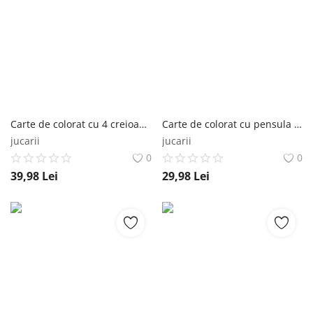
Carte de colorat cu 4 creioane cerate. Coloram la Circ Editura Litera
Carte de colorat cu pensula si acuarele format mic My little Pony. Sa pictam impreuna Editura Litera
jucarii
jucarii
0
0
39,98
Lei
29,98
Lei