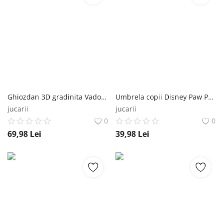
Ghiozdan 3D gradinita Vadobag Paw Patrol Never Stop Laughing Vadobag
Umbrela copii Disney Paw Patrol Sky 63x70x70 cm Vadobag
jucarii
jucarii
0
0
69,98
Lei
39,98
Lei