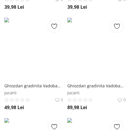
39,98
Lei
39,98
Lei
Ghiozdan gradinita Vadobag Bluey Best Friends Fun 29x22x9 cm Vadobag
Ghiozdan gradinita Vadobag Bluey Fluffy Friends 32x26x11 cm Vadobag
jucarii
jucarii
0
0
49,98
Lei
89,98
Lei