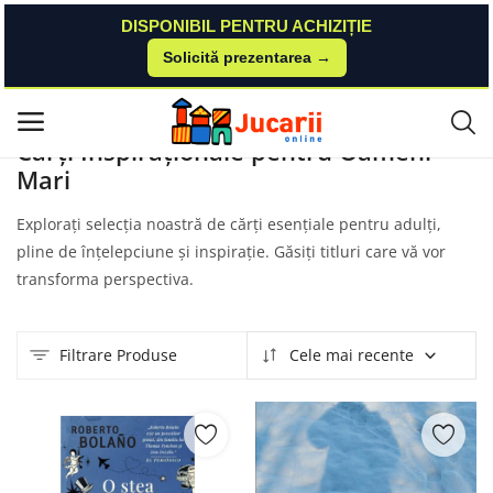
DISPONIBIL PENTRU ACHIZIȚIE
Solicită prezentarea →
Acasă
Produse
Noriel
Carti Pentru Oameni Mari
Meniu principal
Cărți Inspiraționale pentru Oameni
Mari
Categorii
Explorați selecția noastră de cărți esențiale pentru adulți,
Acasă
pline de înțelepciune și inspirație. Găsiți titluri care vă vor
transforma perspectiva.
Listă de dorințe
Contact
Filtrare Produse
Cele mai recente
Blog
Autentificare