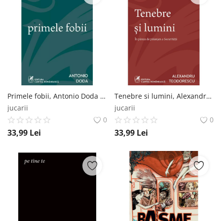
Primele fobii, Antonio Doda ART
Tenebre si lumini, Alexandru Teodorescu ART
jucarii
jucarii
0
0
33,99
Lei
33,99
Lei