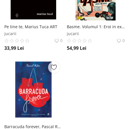
Pe tine te, Marius Tuca ART
Basme. Volumul 1: Eroi in exil, Bill Williamgham ART
jucarii
jucarii
0
0
33,99
Lei
54,99
Lei
Barracuda forever, Pascal Ruter Curtea Veche