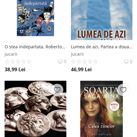
Înregistrare
O stea indepartata, Roberto Bolano Trei
Lumea de azi, Partea a doua, Marian Nazat RAO
jucarii
jucarii
0
0
38,99
Lei
46,99
Lei