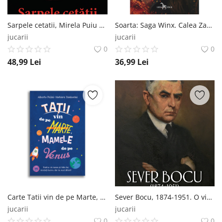
Sarpele cetatii, Mirela Puiu RAO
Soarta: Saga Winx. Calea Zanelor, Avva Corrigan Corint
jucarii
jucarii
0
0
48,99
Lei
36,99
Lei
Carte Tatii vin de pe Marte, mamele de pe Venus, Editura DPH DPH
Sever Bocu, 1874-1951. O viata, un ideal, un destin. Florian Bichir, Horia Dumitrescu RAO
jucarii
jucarii
0
0